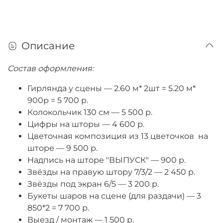
Описание
Состав оформления:
Гирлянда у сцены
—
2.60 м* 2шт = 5.20 м*
900р = 5 700 р.
Колокольчик 130 см
—
5 500 р.
Цифры на шторы
—
4 600 р.
Цветочная композиция из 13 цветочков на
шторе
—
9 500 р.
Надпись на шторе "ВЫПУСК"
—
900 р.
Звёзды на правую штору 7/3/2
—
2 450 р.
Звёзды под экран 6/5
—
3 200 р.
Букеты шаров на сцене (для раздачи)
—
3
850*2 = 7 700 р.
Выезд / монтаж
—
1 500 р.