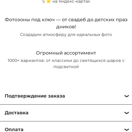
5 ⭐️ на Яндекс-картах
Фотозоны под ключ — от свадеб до детских праз
дников!
Создадим атмосферу для идеальных фото
Огромный ассортимент
1000+ вариантов: от классики до светящихся шаров с
подсветкой
Подтверждение заказа
Важная информация о подтверждении заказа
Доставка
Уважаемые клиенты! Хотим обратить ваше внимание на важный
Обработка заказа осуществляется в рабочее время с 10:00 до
момент в работе нашего магазина:
Оплата
21:00. Время обработки до 15 минут в зависимости от