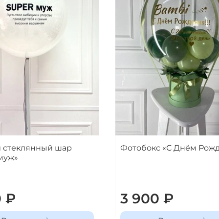
 стеклянный шар
Фотобокс «С Днём Рожд
муж»
0 ₽
3 900 ₽