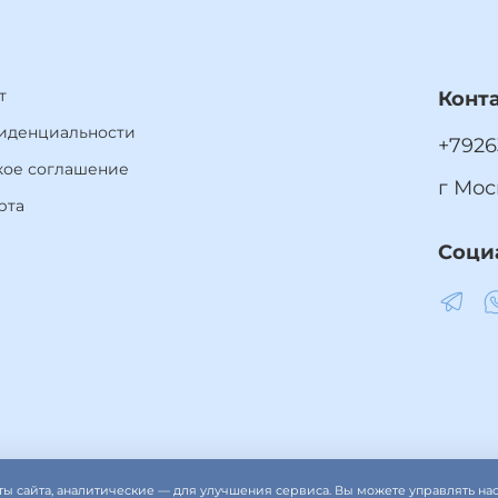
т
Конт
иденциальности
+7926
кое соглашение
г Мос
рта
Соци
ты сайта, аналитические — для улучшения сервиса. Вы можете управлять н