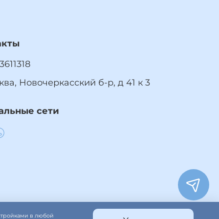
акты
3611318
ква, Новочеркасский б-р, д 41 к 3
альные сети
астройками в любой