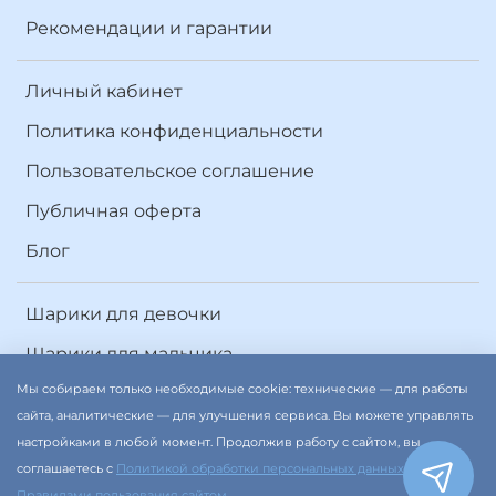
Рекомендации и гарантии
Личный кабинет
Политика конфиденциальности
Пользовательское соглашение
Публичная оферта
Блог
Шарики для девочки
Шарики для мальчика
Мы собираем только необходимые cookie: технические — для работы
Шарики для мужчины
сайта, аналитические — для улучшения сервиса. Вы можете управлять
Шарики для женщины
настройками в любой момент. Продолжив работу с сайтом, вы
соглашаетесь с
Политикой обработки персональных данных
и
Правилами пользования сайтом
.