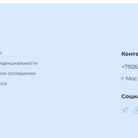
т
Конт
иденциальности
+7926
кое соглашение
г Мос
рта
Соци