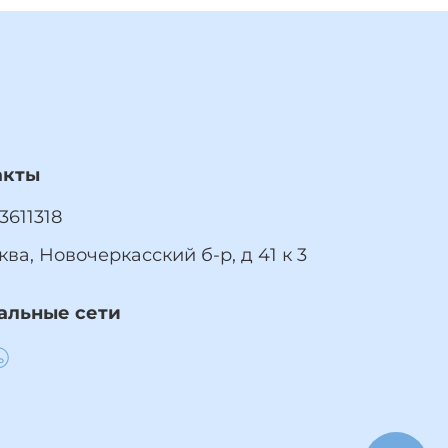
акты
3611318
ква, Новочеркасский б-р, д 41 к 3
альные сети