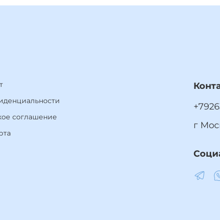
т
Конт
иденциальности
+7926
кое соглашение
г Мос
рта
Соци