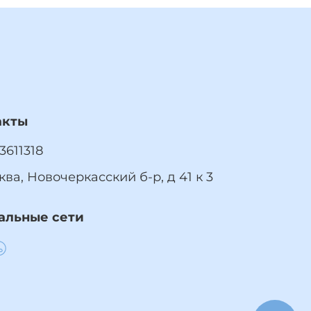
акты
3611318
ква, Новочеркасский б-р, д 41 к 3
альные сети