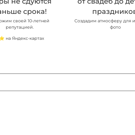
ры не сдуются
от свадеб до де
аньше срока!
праздников
ожим своей 10-летней
Создадим атмосферу для 
репутацией.
фото
⭐️ на Яндекс-картах
Важная информация о подтверждении заказа
ый момент в работе нашего магазина:
о 21:00. Время обработки до 15 минут в зависимости от загруженности м
о оформления на сайте.
Самовывоз воздушных шаров
енеджера и согласования всех деталей или получения от менеджера по
Наши условия оплаты:
ы оплаты для вашего заказа! Вы можете оплатить заказ в любое время д
жера не означает автоматическое подтверждение заказа. Статус заказа
 вашего заказа менее 3000 рублей, оформить заказ через сайт не получ