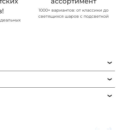
тских
ассортимент
!
1000+ вариантов: от классики до
светящихся шаров с подсветкой
идеальных
енеджеров.
дтверждающего сообщения. Менеджеры работают с 10:00 до
о получения заказа, либо по факту доставки.
 остаётся «В обработке» до момента связи с менеджером.
иться. Но вы всегда можете прислать ссылку на желаемый