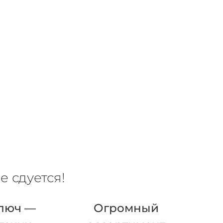
е сдуется!
люч —
Огромный