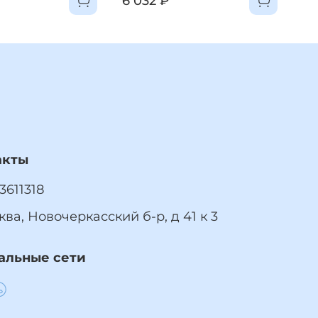
6 032 ₽
6 
акты
3611318
ква, Новочеркасский б-р, д 41 к 3
 сроке полёта шаров!
альные сети
ратеево