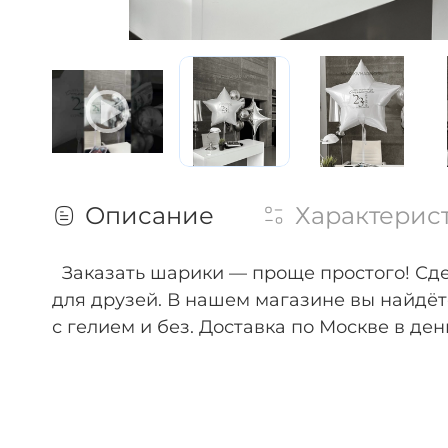
Описание
Характерис
Заказать
шарики
— проще
простого!
Сде
для
друзей.
В
нашем
магазине
вы
найдёт
с
гелием
и
без.
Доставка
по
Москве
в
ден