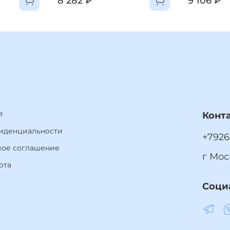
8 282 ₽
9 106 ₽
обиля и количества пассажиров)
, KIA Carnival):
учитывая пространство салона)
м шарикам, не фольгированным и не фигурным.
личество помещаемых шариков.
чное определение вместимости.
т
Конт
иденциальности
+7926
кое соглашение
г Мос
ия укладывания шаров в машину и их дальнейшей транспортировки
рта
яйте на ночь, особенно в холодное время года. Это может сказаться на
Соци
 взять с собой до 25 шариков.
ка воздушных шаров по району Марьино, Люблино и Б