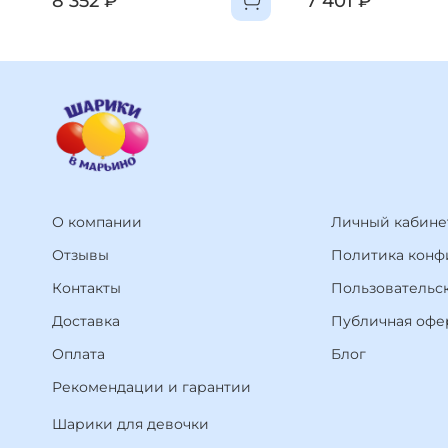
8 352 ₽
7 401 ₽
До 60 шариков (в зависимости от размера автом
Микроавтобус или фургон (например, Peugeot Partner
Около 100 шариков (максимальное количество, 
Важные замечания:
Указанное количество относится к обычным воздушны
Наличие пассажиров в автомобиле также уменьшит ко
Разные формы и размеры шариков могут усложнить то
О компании
Личный кабине
Наши рекомендации:
Отзывы
Политика конф
Использовать салон автомобиля, избегая багажника
Контакты
Пользовательс
Приобретайте транспортировочный пакет для упрощен
Доставка
Публичная офе
Не храните шары в машине и по возможности не оставл
Оплата
Блог
Пешеходы, пользующиеся общественным транспортом, смогут
Рекомендации и гарантии
Достав
Шарики для девочки