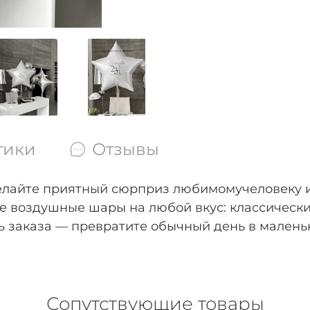
тики
Отзывы
лайте
приятный
сюрприз
любимому
человеку
е
воздушные
шары
на
любой
вкус:
классическ
ь
заказа
— превратите
обычный
день
в
малень
Сопутствующие товары