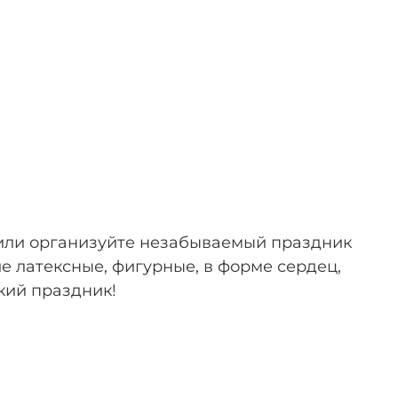
или
организуйте
незабываемый
праздник
ие
латексные, ф
игурные,
в
форме
сердец,
кий
праздник!