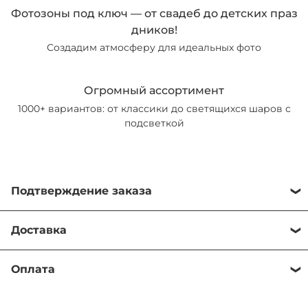
Фотозоны под ключ — от свадеб до детских праз
дников!
Создадим атмосферу для идеальных фото
Огромный ассортимент
1000+ вариантов: от классики до светящихся шаров с
подсветкой
Подтверждение заказа
Важная информация о подтверждении заказа
Доставка
Уважаемые клиенты! Хотим обратить ваше внимание на важный
Обработка заказа осуществляется в рабочее время с 10:00 до
момент в работе нашего магазина:
Оплата
21:00. Время обработки до 15 минут в зависимости от
Заказ не считается подтверждённым автоматически после его
загруженности менеджеров.
Наши условия оплаты:
оформления на сайте.