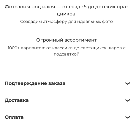
Фотозоны под ключ — от свадеб до детских праз
дников!
Создадим атмосферу для идеальных фото
Огромный ассортимент
1000+ вариантов: от классики до светящихся шаров с
подсветкой
Подтверждение заказа
Важная информация о подтверждении заказа
Доставка
Уважаемые клиенты! Хотим обратить ваше внимание на важный
Обработка заказа осуществляется в рабочее время с 10:00 до
момент в работе нашего магазина:
Оплата
21:00. Время обработки до 15 минут в зависимости от
Заказ не считается подтверждённым автоматически после его
загруженности менеджеров.
Наши условия оплаты: